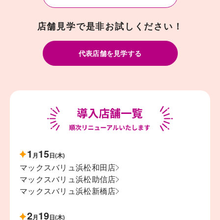
店舗見学で是非お試しください！
代表店舗を見学する
1
15
月
日(木)
マックスバリュ浜松和田店
マックスバリュ浜松助信店
マックスバリュ浜松新橋店
2
19
月
日(木)